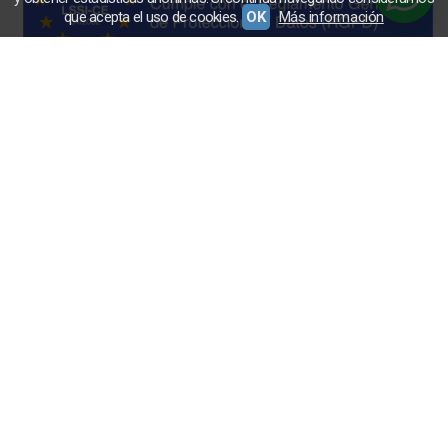
que acepta el uso de cookies.
OK
Más información
Sudaderas, Polos y Camisetas de moda en el Norte de
España. Modelos para mujer, hombre y niño ✓ Entrega 24
horas ✓ Envío Gratuito - www.norteños.com
Hombre
Mujer
MOCHILAS
Niños
Cuellos y Gorros
Nueva
Colección
Ir arriba
Contáctanos
Aviso Legal
Política de Privacidad
Condiciones de Compra
Desistir de un pedido
Políticas de
Cookies
Plaza Los Bandos - 33590 Llanes, Asturias - (España) |
info@nopierdaselnorte.com |
658363323
(*) Precios con Impuestos incluidos