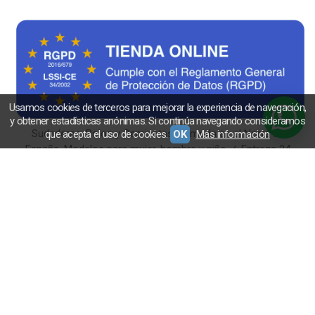
Usamos cookies de terceros para mejorar la experiencia de navegación,
y obtener estadísticas anónimas. Si continúa navegando consideramos
Sudaderas, Polos y Camisetas de moda en el Norte de
que acepta el uso de cookies.
OK
Más información
España. Modelos para mujer, hombre y niño ✓ Entrega 24
horas ✓ Envío Gratuito - www.norteños.com
Hombre
Mujer
MOCHILAS
Niños
Cuellos y Gorros
Nueva
Colección
Ir arriba
Contáctanos
Aviso Legal
Política de Privacidad
Condiciones de Compra
Desistir de un pedido
Políticas de
Cookies
Plaza Los Bandos - 33590 Llanes, Asturias - (España) |